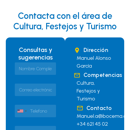
Contacta con el área de
Cultura, Festejos y Turismo
Consultas y
Dirección
sugerencias
Manuel Alonso
N
N
García
o
o
m
Competencias
m
b
b
Cultura,
r
C
r
e
Festejos y
o
e
D
r
C
Turismo
N
r
o
I
T
Contacto
e
m
N
e
United States +1
o
p
Manuel.a@bocema.or
o
l
e
l
m
+34 621 45 02
é
T
l
e
b
D
f
e