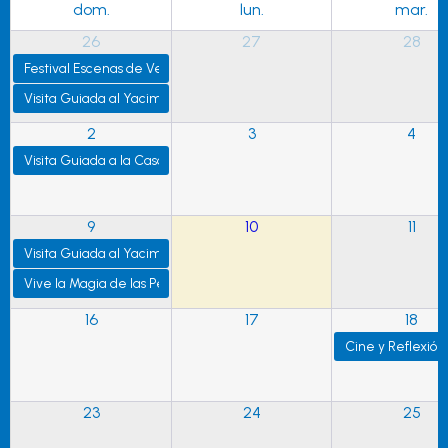
dom.
lun.
mar.
26
27
28
Festival Escenas de Verano 2026: «Un Pequeño Circo Mágico» en El B
Visita Guiada al Yacimiento Arqueológico «El Rebollar»
2
3
4
Visita Guiada a la Casa Familiar de Carmen Martín Gaite
9
10
11
Visita Guiada al Yacimiento Arqueológico El Rebollar
Vive la Magia de las Perseidas en la Sierra de Guadarrama
16
17
18
Cine y Reflexión
23
24
25