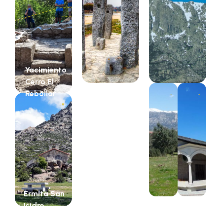
Yacimiento
Cerro El
Rebollar
Ermita San
Isidro
Labrador