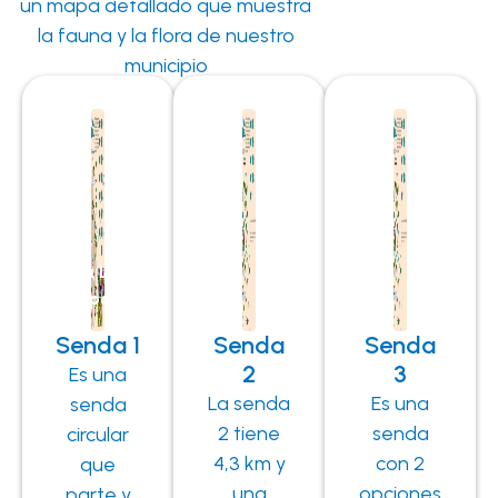
un mapa detallado que muestra
la fauna y la flora de nuestro
municipio
Ruta Los
Chaparrales
Senda 1
Senda
Senda
2
3
Es una
La senda
Es una
senda
2 tiene
senda
circular
4,3 km y
con 2
que
una
opciones
parte y