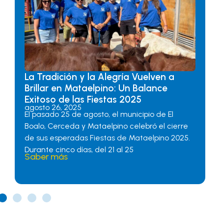
La Tradición y la Alegría Vuelven a
Brillar en Mataelpino: Un Balance
Exitoso de las Fiestas 2025
agosto 26, 2025
El pasado 25 de agosto, el municipio de El
Boalo, Cerceda y Mataelpino celebró el cierre
de sus esperadas Fiestas de Mataelpino 2025.
Durante cinco días, del 21 al 25
Saber más