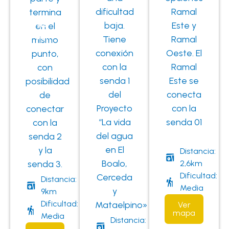
dificultad
Ramal
termina
Iglesia
baja.
Este y
en el
de San
Tiene
Ramal
mismo
Sebastián
conexión
Oeste. El
punto,
con la
Ramal
con
senda 1
Este se
posibilidad
del
conecta
de
Proyecto
con la
conectar
“La vida
senda 01
con la
del agua
senda 2
en El
y la
Distancia:
Boalo,
senda 3.
2,6km
Dificultad:
Cerceda
Distancia:
Media
y
9km
Dificultad:
Mataelpino»
Ver
mapa
Media
Distancia: