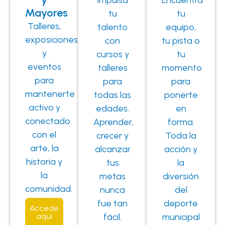
Mayores
tu
tu
Talleres,
talento
equipo,
exposiciones
con
tu pista o
y
cursos y
tu
eventos
talleres
momento
para
para
para
mantenerte
todas las
ponerte
activo y
edades.
en
conectado
Aprender,
forma.
con el
crecer y
Toda la
arte, la
alcanzar
acción y
historia y
tus
la
la
metas
diversión
comunidad.
nunca
del
fue tan
deporte
Accede
fácil.
municipal
aquí