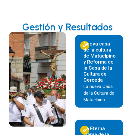
Gestión y Resultados
Nueva casa
de la cultura
de Mataelpino
y Reforma de
la Casa de la
Cultura de
Cerceda
La nueva Casa
de la Cultura de
Mataelpino
La Eterna
Llama de la