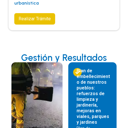
urbanística
Realizar Trámite
Gestión y Resultados
Plan de
embellecimient
o de nuestros
pueblos:
refuerzos de
limpieza y
jardinería,
mejoras en
viales, parques
y jardines