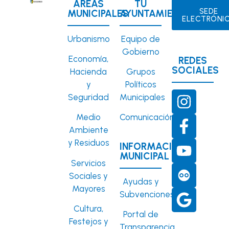
ÁREAS
TU
SEDE
MUNICIPALES
AYUNTAMIENTO
ELECTRÓNI
Urbanismo
Equipo de
Gobierno
Economía,
REDES
SOCIALES
Hacienda
Grupos
y
Políticos
Seguridad
Municipales
Medio
Comunicación
Ambiente
y Residuos
INFORMACIÓN
MUNICIPAL
Servicios
Sociales y
Ayudas y
Mayores
Subvenciones
Cultura,
Portal de
Festejos y
Transparencia