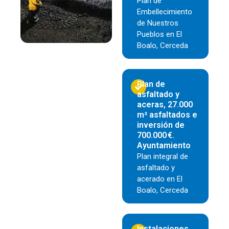
Plan de
Embellecimiento
de Nuestros
Pueblos en El
Boalo, Cerceda
Plan de
asfaltado y
aceras, 27.000
m² asfaltados e
inversión de
700.000 €.
Ayuntamiento
Plan integral de
asfaltado y
acerado en El
Boalo, Cerceda
Instalaciones