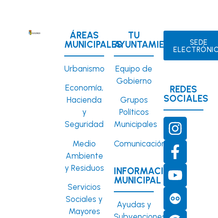
ÁREAS
TU
SEDE
MUNICIPALES
AYUNTAMIENTO
ELECTRÓNI
Urbanismo
Equipo de
Gobierno
Economía,
REDES
SOCIALES
Hacienda
Grupos
y
Políticos
Seguridad
Municipales
Medio
Comunicación
Ambiente
y Residuos
INFORMACIÓN
MUNICIPAL
Servicios
Sociales y
Ayudas y
Mayores
Subvenciones