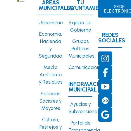
ÁREAS
TU
SEDE
MUNICIPALES
AYUNTAMIENTO
ELECTRÓNI
Urbanismo
Equipo de
Gobierno
Economía,
REDES
SOCIALES
Hacienda
Grupos
y
Políticos
Seguridad
Municipales
Medio
Comunicación
Ambiente
y Residuos
INFORMACIÓN
MUNICIPAL
Servicios
Sociales y
Ayudas y
Mayores
Subvenciones
Cultura,
Portal de
Festejos y
Transparencia