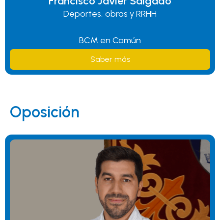
Francisco Javier Salgado
Deportes, obras y RRHH
BCM en Común
Saber más
Oposición