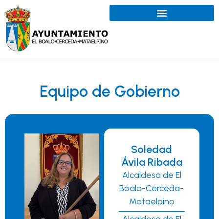
Equipo de Gobierno
Soledad
Ávila Ribada
Alcaldesa de El
Boalo-Cerceda-
Mataelpino