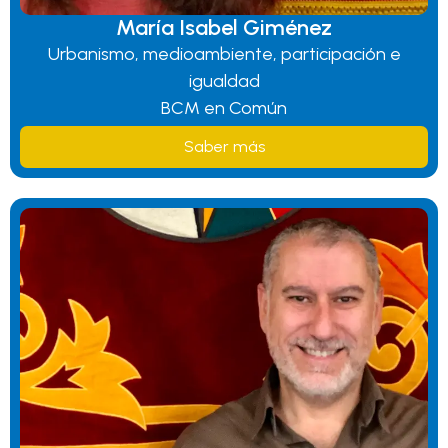
María Isabel Giménez
Urbanismo, medioambiente, participación e
igualdad
BCM en Común
Saber más