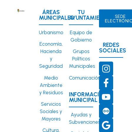
ÁREAS
TU
SEDE
MUNICIPALES
AYUNTAMIENTO
ELECTRÓNI
Urbanismo
Equipo de
Gobierno
Economía,
REDES
SOCIALES
Hacienda
Grupos
y
Políticos
Seguridad
Municipales
Medio
Comunicación
Ambiente
y Residuos
INFORMACIÓN
MUNICIPAL
Servicios
Sociales y
Ayudas y
Mayores
Subvenciones
Cultura,