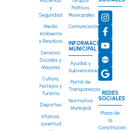
Hacienda
Grupos
y
Políticos
Seguridad
Municipales
Medio
Comunicación
Ambiente
y Residuos
INFORMACIÓN
MUNICIPAL
Servicios
Sociales y
Ayudas y
Mayores
Subvenciones
Cultura,
Portal de
Festejos y
Transparencia
REDES
Turismo
SOCIALES
Normativa
Deportes
Municipal
Plaza de
Infancia,
la
Juventud
Constitución,
y