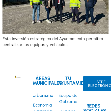
Esta inversión estratégica del Ayuntamiento permitirá
centralizar los equipos y vehículos.
ÁREAS
TU
SEDE
MUNICIPALES
AYUNTAMIENTO
ELECTRÓNI
Urbanismo
Equipo de
Gobierno
Economía,
REDES
SOCIALES