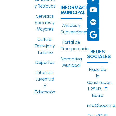
y Residuos
INFORMACIÓN
MUNICIPAL
Servicios
Sociales y
Ayudas y
Mayores
Subvenciones
Cultura,
Portal de
Festejos y
Transparencia
REDES
Turismo
SOCIALES
Normativa
Deportes
Municipal
Plaza de
Infancia,
la
Juventud
Constitución,
y
1. 28413. El
Educación
Boalo
info@bocema.
Tel:
+34 91