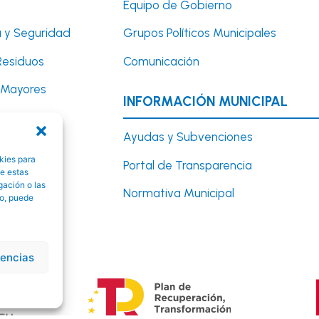
Equipo de Gobierno
 y Seguridad
Grupos Políticos Municipales
Residuos
Comunicación
y Mayores
INFORMACIÓN MUNICIPAL
Turismo
Ayudas y Subvenciones
kies para
Portal de Transparencia
y Educación
de estas
gación o las
Normativa Municipal
to, puede
rencias