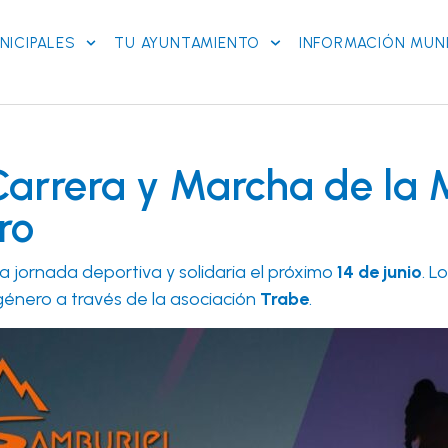
NICIPALES
TU AYUNTAMIENTO
INFORMACIÓN MUNI
 Carrera y Marcha de la 
ro
 jornada deportiva y solidaria el próximo
14 de junio
. L
 género a través de la asociación
Trabe
.