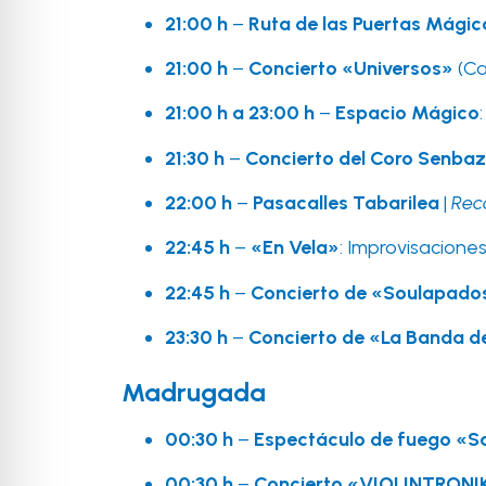
21:00 h
–
Ruta de las Puertas Mágic
21:00 h
–
Concierto «Universos»
(Ca
21:00 h a 23:00 h
–
Espacio Mágico
21:30 h
–
Concierto del Coro Senba
22:00 h
–
Pasacalles Tabarilea
|
Rec
22:45 h
–
«En Vela»
: Improvisacione
22:45 h
–
Concierto de «Soulapado
23:30 h
–
Concierto de «La Banda d
Madrugada
00:30 h
–
Espectáculo de fuego «S
00:30 h
–
Concierto «VIOLINTRONI