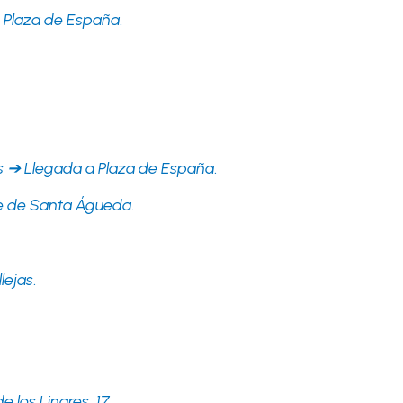
: Plaza de España
.
es ➔ Llegada a Plaza de España
.
ue de Santa Águeda
.
lejas
.
e los Linares, 17
.