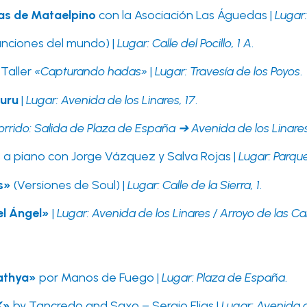
as de Mataelpino
con la Asociación Las Águedas |
Lugar
nciones del mundo) |
Lugar: Calle del Pocillo, 1 A
.
: Taller
«Capturando hadas»
|
Lugar: Travesía de los Poyos
.
zuru
|
Lugar: Avenida de los Linares, 17
.
orrido: Salida de Plaza de España ➔ Avenida de los Linar
s a piano con Jorge Vázquez y Salva Rojas |
Lugar: Parq
s»
(Versiones de Soul) |
Lugar: Calle de la Sierra, 1
.
el Ángel»
|
Lugar: Avenida de los Linares / Arroyo de las Cal
athya»
por Manos de Fuego |
Lugar: Plaza de España
.
K»
by Tancredo and Saxo – Sergio Elias |
Lugar: Avenida d