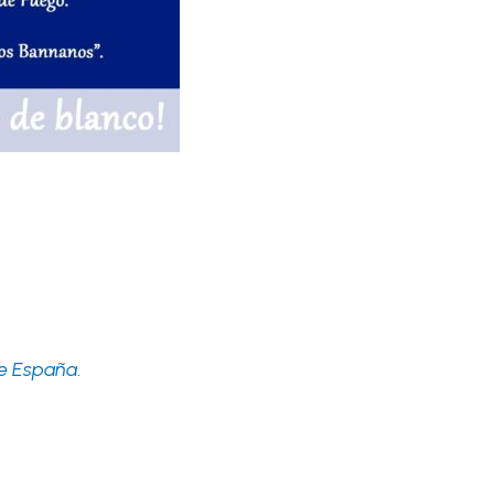
de España
.