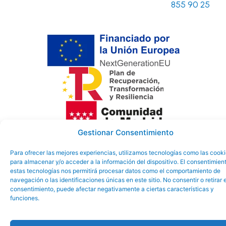
855 90 25
Gestionar Consentimiento
Aviso Legal
Política de
Política de
Para ofrecer las mejores experiencias, utilizamos tecnologías como las cook
Ayuntamiento
privacidad
Cookies
para almacenar y/o acceder a la información del dispositivo. El consentimien
estas tecnologías nos permitirá procesar datos como el comportamiento de
de El Boalo-
navegación o las identificaciones únicas en este sitio. No consentir o retirar e
Cerceda y
consentimiento, puede afectar negativamente a ciertas características y
funciones.
Mataelpino
©