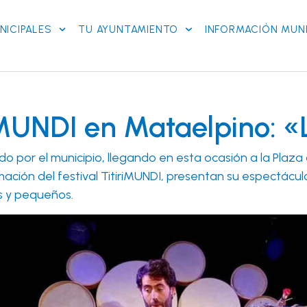
NICIPALES
TU AYUNTAMIENTO
INFORMACIÓN MUNI
iMUNDI en Mataelpino: «
rido por el municipio, llegando en esta ocasión a la Pl
mación del festival TitiriMUNDI, presentan su espectácu
s y pequeños.