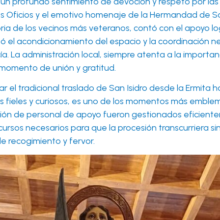
 profundo sentimiento de devoción y respeto por las raíc
los Oficios y el emotivo homenaje de la Hermandad de San
toria de los vecinos más veteranos, contó con el apoyo l
itó el acondicionamiento del espacio y la coordinación 
a. La administración local, siempre atenta a la importa
momento de unión y gratitud.
ar el tradicional traslado de San Isidro desde la Ermita 
 fieles y curiosos, es uno de los momentos más emblemát
posición de personal de apoyo fueron gestionados eficien
ursos necesarios para que la procesión transcurriera sin
 recogimiento y fervor.