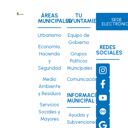
ÁREAS
TU
SEDE
MUNICIPALES
AYUNTAMIENTO
ELECTRÓNI
Urbanismo
Equipo de
Gobierno
Economía,
REDES
SOCIALES
Hacienda
Grupos
y
Políticos
Seguridad
Municipales
Medio
Comunicación
Ambiente
y Residuos
INFORMACIÓN
MUNICIPAL
Servicios
Sociales y
Ayudas y
Mayores
Subvenciones