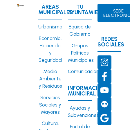
ÁREAS
TU
SEDE
MUNICIPALES
AYUNTAMIENTO
ELECTRÓNI
Urbanismo
Equipo de
Gobierno
Economía,
REDES
SOCIALES
Hacienda
Grupos
y
Políticos
Seguridad
Municipales
Medio
Comunicación
Ambiente
y Residuos
INFORMACIÓN
MUNICIPAL
Servicios
Sociales y
Ayudas y
Mayores
Subvenciones
Cultura,
Portal de