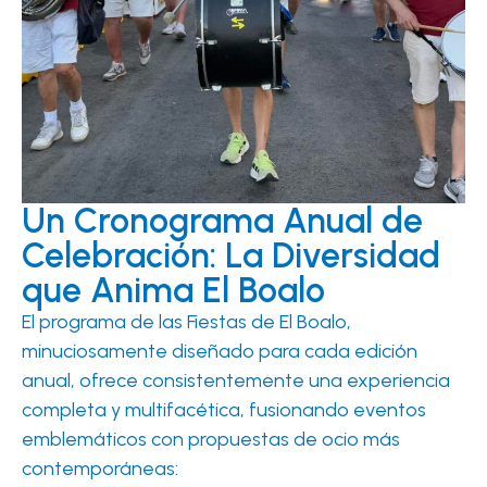
Un Cronograma Anual de
Celebración: La Diversidad
que Anima El Boalo
El programa de las Fiestas de El Boalo,
minuciosamente diseñado para cada edición
anual, ofrece consistentemente una experiencia
completa y multifacética, fusionando eventos
emblemáticos con propuestas de ocio más
contemporáneas: