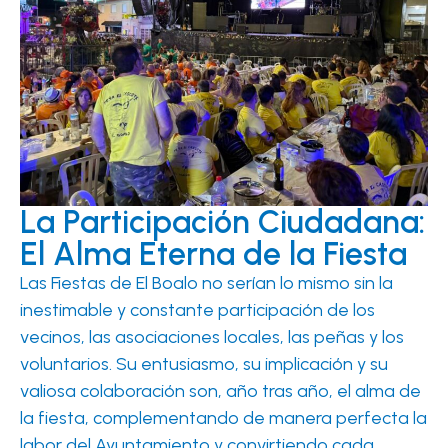
La Participación Ciudadana:
El Alma Eterna de la Fiesta
Las Fiestas de El Boalo no serían lo mismo sin la
inestimable y constante participación de los
vecinos, las asociaciones locales, las peñas y los
voluntarios. Su entusiasmo, su implicación y su
valiosa colaboración son, año tras año, el alma de
la fiesta, complementando de manera perfecta la
labor del Ayuntamiento y convirtiendo cada