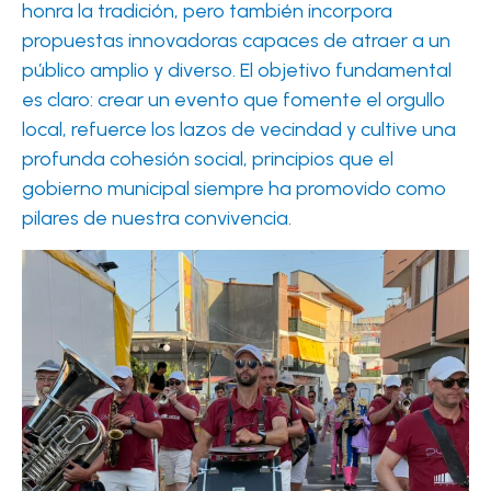
honra la tradición, pero también incorpora
propuestas innovadoras capaces de atraer a un
público amplio y diverso. El objetivo fundamental
es claro: crear un evento que fomente el orgullo
local, refuerce los lazos de vecindad y cultive una
profunda cohesión social, principios que el
gobierno municipal siempre ha promovido como
pilares de nuestra convivencia.