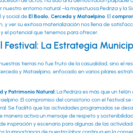
sucesión de actos; ha sido una demostración palpable 
or nuestro entorno natural –la majestuosa Pedriza y l
l y social de
El Boalo, Cerceda y Mataelpino
. El
comprom
, y ver su exitosa materialización nos llena de satisfac
a y el potencial que tenemos para ofrecer.
 Festival: La Estrategia Munici
n nuestras tierras no fue fruto de la casualidad, sino el
Cerceda y Mataelpino, enfocado en varios pilares estra
d y Patrimonio Natural:
La Pedriza es más que un telón d
aelpino. El compromiso del consistorio con el festival s
ral. Se facilitó que las actividades programadas se des
 manera activa un mensaje de respeto y sostenibilidad.
e inspiración y escenario para algunas de las actividade
nos la importancia de nuestra labor continua en la conse