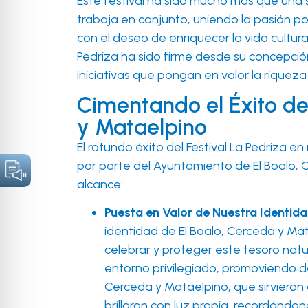
Este festival ha sido mucho más que una 
trabaja en conjunto, uniendo la pasión p
con el deseo de enriquecer la vida cultura
Pedriza ha sido firme desde su concepción
iniciativas que pongan en valor la riquez
Cimentando el Éxito del
y Mataelpino
El rotundo éxito del Festival La Pedriza e
por parte del Ayuntamiento de El Boalo, 
alcance:
Puesta en Valor de Nuestra Identida
identidad de El Boalo, Cerceda y Mat
celebrar y proteger este tesoro natu
entorno privilegiado, promoviendo de
Cerceda y Mataelpino, que sirvieron d
brillaron con luz propia, recordándo