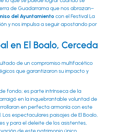
de lo que se puede lograr cuando se
a Sierra de Guadarrama que nos abrazan–
iso del Ayuntamiento
con el Festival La
ción y nos impulsa a seguir apostando por
pal en El Boalo, Cerceda
 resultado de un compromiso multifacético
tégicos que garantizaron su impacto y
e fondo; es parte intrínseca de la
e arraigó en la inquebrantable voluntad de
arrollaran en perfecta armonía con este
 Los espectaculares paisajes de El Boalo,
s y para el deleite de los asistentes,
rvación de este patrimonio único.