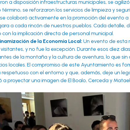
ron a disposición infraestructuras municipales, se agiliz
término, se reforzaron los servicios de limpieza y seguri
y se colaboró activamente en la promoción del evento a 
gara a cada rincón de nuestros pueblos. Cada detalle, d
con la implicación directa de personal municipal.
inamización de la Economía Local:
Un evento de esta m
isitantes, y no fue la excepción. Durante esos diez días
ntes de la montaña y la cultura de aventura, lo que si
icios locales. El compromiso de este Ayuntamiento es f
sea respetuoso con el entorno y que, además, deje un le
yó a proyectar una imagen de El Boalo, Cerceda y Mata