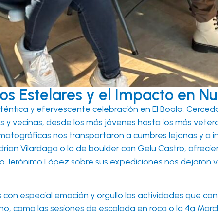
os Estelares y el Impacto en 
auténtica y efervescente celebración en El Boalo, Cerc
s y vecinas, desde los más jóvenes hasta los más veter
nematográficas nos transportaron a cumbres lejanas y a i
ian Vilardaga o la de boulder con Gelu Castro, ofrecier
 o Jerónimo López sobre sus expediciones nos dejaron v
os con especial emoción y orgullo las actividades que 
, como las sesiones de escalada en roca o la 4ª Marcha