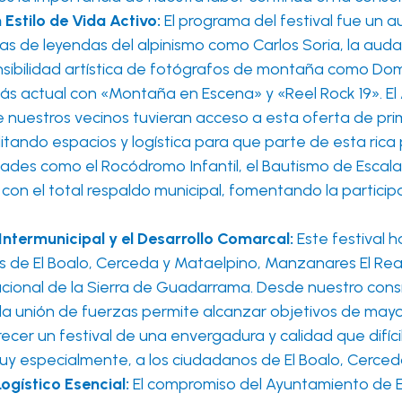
 Estilo de Vida Activo:
El programa del festival fue un au
arlas de leyendas del alpinismo como Carlos Soria, la a
sibilidad artística de fotógrafos de montaña como Dom 
s actual con «Montaña en Escena» y «Reel Rock 19». El
nuestros vecinos tuvieran acceso a esta oferta de prime
itando espacios y logística para que parte de esta rica 
dades como el Rocódromo Infantil, el Bautismo de Escala
 con el total respaldo municipal, fomentando la partici
Intermunicipal y el Desarrollo Comarcal:
Este festival 
de El Boalo, Cerceda y Mataelpino, Manzanares El Real y
cional de la Sierra de Guadarrama. Desde nuestro cons
la unión de fuerzas permite alcanzar objetivos de mayo
cer un festival de una envergadura y calidad que difíc
uy especialmente, a los ciudadanos de El Boalo, Cerced
ogístico Esencial:
El compromiso del Ayuntamiento de E