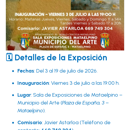
🗓️ Detalles de la Exposición
Fechas
: Del 3 al 19 de julio de 2026.
Inauguración
: Viernes 3 de julio a las 19:00 h.
Lugar
: Sala de Exposiciones de Mataelpino –
Municipio del Arte (
Plaza de España, 3 –
Mataelpino
).
Comisario
: Javier Astarloa (Teléfono de