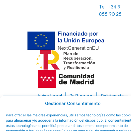
Tel:
+34 91
855 90 25
Aviso Legal
Política de
Política de
Ayuntamiento
privacidad
Cookies
Gestionar Consentimiento
de El Boalo-
Para ofrecer las mejores experiencias, utilizamos tecnologías como las cook
Cerceda y
para almacenar y/o acceder a la información del dispositivo. El consentimien
estas tecnologías nos permitirá procesar datos como el comportamiento de
Mataelpino
navegación o las identificaciones únicas en este sitio. No consentir o retirar e