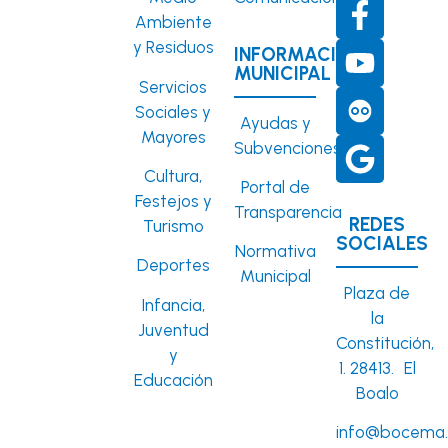
Ambiente
y Residuos
INFORMACIÓN
MUNICIPAL
Servicios
Sociales y
Ayudas y
Mayores
Subvenciones
Cultura,
Portal de
Festejos y
Transparencia
REDES
Turismo
SOCIALES
Normativa
Deportes
Municipal
Plaza de
Infancia,
la
Juventud
Constitución,
y
1. 28413. El
Educación
Boalo
info@bocema.