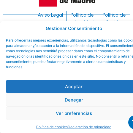
Aviso Legal
Política de
Política de
Ayuntamiento
privacidad
Cookies
Gestionar Consentimiento
de El Boalo-
Cerceda y
Para ofrecer las mejores experiencias, utilizamos tecnologías como las cook
para almacenar y/o acceder a la información del dispositivo. El consentimien
Mataelpino
estas tecnologías nos permitirá procesar datos como el comportamiento de
©
navegación o las identificaciones únicas en este sitio. No consentir o retirar e
consentimiento, puede afectar negativamente a ciertas características y
funciones.
Aceptar
Denegar
Ver preferencias
Política de cookies
Declaración de privacidad