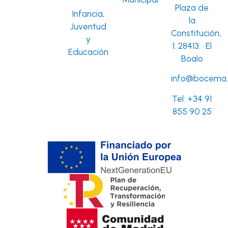
Plaza de
Infancia,
la
Juventud
Constitución,
y
1. 28413. El
Educación
Boalo
info@bocema.
Tel:
+34 91
855 90 25