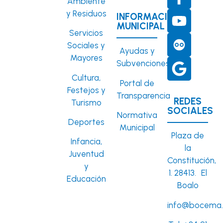
Ambiente
y Residuos
INFORMACIÓN
MUNICIPAL
Servicios
Sociales y
Ayudas y
Mayores
Subvenciones
Cultura,
Portal de
Festejos y
Transparencia
REDES
Turismo
SOCIALES
Normativa
Deportes
Municipal
Plaza de
Infancia,
la
Juventud
Constitución,
y
1. 28413. El
Educación
Boalo
info@bocema.