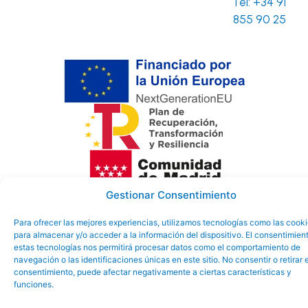
Tel:
+34 91
855 90 25
Gestionar Consentimiento
Aviso Legal
Política de
Política de
Para ofrecer las mejores experiencias, utilizamos tecnologías como las cook
Ayuntamiento
privacidad
Cookies
para almacenar y/o acceder a la información del dispositivo. El consentimien
de El Boalo-
estas tecnologías nos permitirá procesar datos como el comportamiento de
navegación o las identificaciones únicas en este sitio. No consentir o retirar e
Cerceda y
consentimiento, puede afectar negativamente a ciertas características y
Mataelpino
funciones.
©