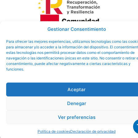
Gestionar Consentimiento
Aviso Legal
Política de
Política de
Para ofrecer las mejores experiencias, utilizamos tecnologías como las cook
para almacenar y/o acceder a la información del dispositivo. El consentimien
Ayuntamiento
privacidad
Cookies
estas tecnologías nos permitirá procesar datos como el comportamiento de
de El Boalo-
navegación o las identificaciones únicas en este sitio. No consentir o retirar e
consentimiento, puede afectar negativamente a ciertas características y
Cerceda y
funciones.
Mataelpino
©
Aceptar
Denegar
Ver preferencias
Política de cookies
Declaración de privacidad