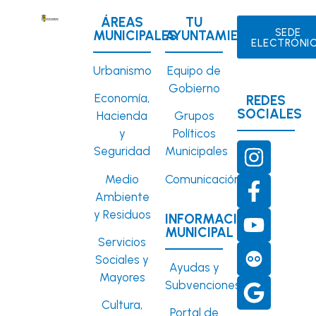
ÁREAS
TU
SEDE
MUNICIPALES
AYUNTAMIENTO
ELECTRÓNI
Urbanismo
Equipo de
Gobierno
Economía,
REDES
SOCIALES
Hacienda
Grupos
y
Políticos
Seguridad
Municipales
Medio
Comunicación
Ambiente
y Residuos
INFORMACIÓN
MUNICIPAL
Servicios
Sociales y
Ayudas y
Mayores
Subvenciones
Cultura,
Portal de