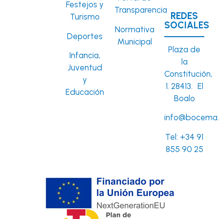
Festejos y
Transparencia
REDES
Turismo
SOCIALES
Normativa
Deportes
Municipal
Plaza de
Infancia,
la
Juventud
Constitución,
y
1. 28413. El
Educación
Boalo
info@bocema.
Tel:
+34 91
855 90 25