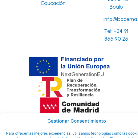
Educación
Boalo
info@bocema.
Tel:
+34 91
855 90 25
Gestionar Consentimiento
Aviso Legal
Política de
Política de
Ayuntamiento
privacidad
Cookies
Para ofrecer las mejores experiencias, utilizamos tecnologías como las cook