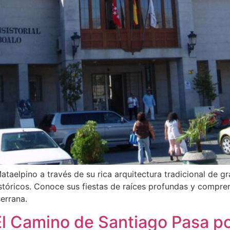
taelpino a través de su rica arquitectura tradicional de gr
stóricos. Conoce sus fiestas de raíces profundas y compre
serrana.
 El Camino de Santiago Pasa p