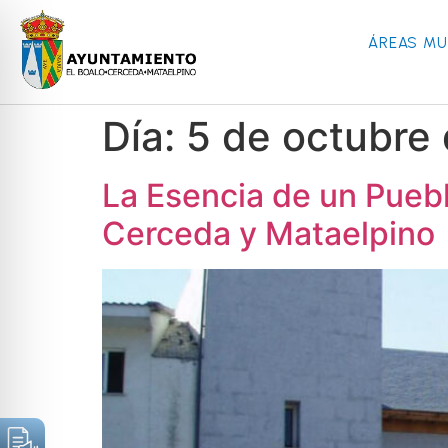
ÁREAS MU
Día:
5 de octubre
La Esencia de un Puebl
Cerceda y Mataelpino